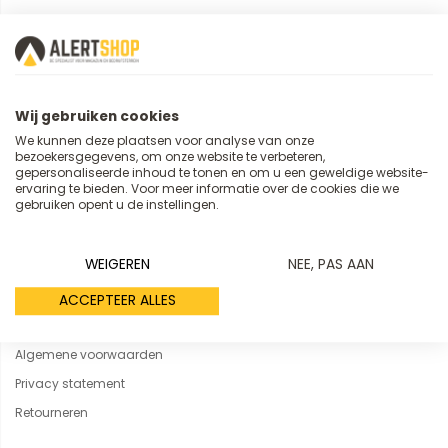
KLANTENSERVICE
Klantenservice
Wij gebruiken cookies
Klachtenprocedure
We kunnen deze plaatsen voor analyse van onze
bezoekersgegevens, om onze website te verbeteren,
Hoe kan ik bestellen?
gepersonaliseerde inhoud te tonen en om u een geweldige website-
Herroepingsrecht
ervaring te bieden. Voor meer informatie over de cookies die we
gebruiken opent u de instellingen.
Veelgestelde vragen
Registeren
WEIGEREN
NEE, PAS AAN
JURIDISCH
ACCEPTEER ALLES
Algemene voorwaarden
Privacy statement
Retourneren