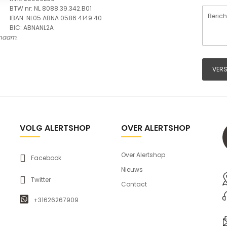
BTW nr: NL 8088.39.342.B01
IBAN: NL05 ABNA 0586 4149 40
BIC: ABNANL2A
rnaam.
VER
VOLG ALERTSHOP
OVER ALERTSHOP
Over Alertshop
Facebook
Nieuws
Twitter
Contact
+31626267909