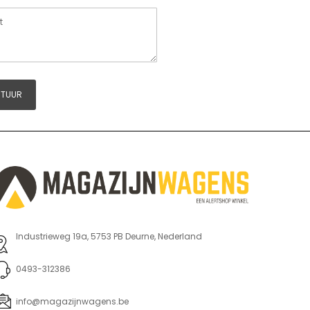
STUUR
Industrieweg 19a, 5753 PB Deurne, Nederland
0493-312386
info@magazijnwagens.be