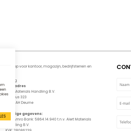
CON
 webshop voor kantoor, magazijn, bedrijfsterrein en
Overig
 om
Postadres
 een
Alert Materials Handling B.V.
okies
Postbus 323
5750 AH Deurne
Overige gegevens:
LES
ABN Amro Bank: 5864.14.940 t.n.v. Alert Materials
Handling B.V.
KVK: 28086239