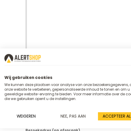
Magazijnwagens.be is onderdeel van Alertshop.nl. De online
werkplaats.
Wij gebruiken cookies
Algemeen
We kunnen deze plaatsen voor analyse van onze bezoekersgegevens,
Telefoonnummer
onze website te verbeteren, gepersonaliseerde inhoud te tonen en om u
0493 - 312386
geweldige website-ervaring te bieden. Voor meer informatie over de co
Maandag t/m vrijdag: 9:00 - 17:00
die we gebruiken opent u de instellingen.
Stel een vraag
- Via het contactformulier (voor het snelste antwoord)
WEIGEREN
NEE, PAS AAN
ACCEPTEER AL
- Stuur een e-mail naar
info@magazijnwagens.be
Bezoekadres (op afspraak)