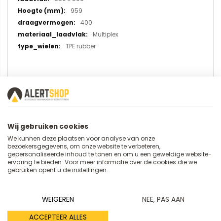
959
400
Multiplex
TPE rubber
U plaatst een review over:
Cash en carrywagen 2980 (C+C
Wagen)
Wij gebruiken cookies
We kunnen deze plaatsen voor analyse van onze
bezoekersgegevens, om onze website te verbeteren,
Uw naam
gepersonaliseerde inhoud te tonen en om u een geweldige website-
ervaring te bieden. Voor meer informatie over de cookies die we
gebruiken opent u de instellingen.
Samenvatting
WEIGEREN
NEE, PAS AAN
ACCEPTEER ALLES