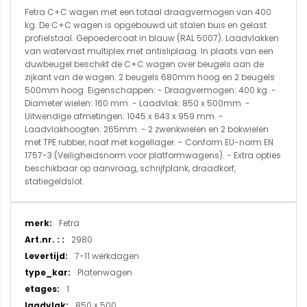
Fetra C+C wagen met een totaal draagvermogen van 400
kg. De C+C wagen is opgebouwd uit stalen buis en gelast
profielstaal. Gepoedercoat in blauw (RAL 5007). Laadvlakken
van watervast multiplex met antisliplaag. In plaats van een
duwbeugel beschikt de C+C wagen over beugels aan de
zijkant van de wagen. 2 beugels 680mm hoog en 2 beugels
500mm hoog. Eigenschappen: - Draagvermogen: 400 kg. -
Diameter wielen: 160 mm. - Laadvlak: 850 x 500mm. -
Uitwendige afmetingen: 1045 x 643 x 959 mm. -
Laadvlakhoogten: 265mm. - 2 zwenkwielen en 2 bokwielen
met TPE rubber, naaf met kogellager. - Conform EU-norm EN
1757-3 (Veiligheidsnorm voor platformwagens). - Extra opties
beschikbaar op aanvraag, schrijfplank, draadkorf,
statiegeldslot.
Meer
Fetra
informatie
2980
7-11 werkdagen
Platenwagen
1
850 x 500