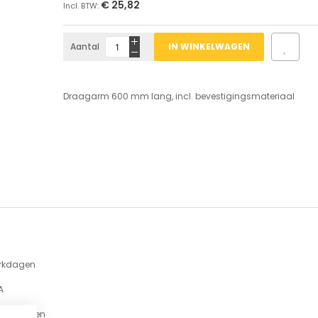
€ 25,82
Aantal
IN WINKELWAGEN
Draagarm 600 mm lang, incl. bevestigingsmateriaal
erkdagen
A
armwagen