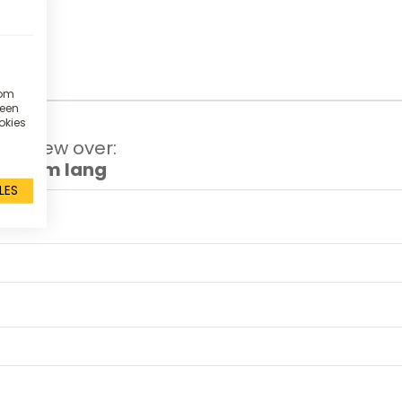
 om
 een
okies
 review over:
00 mm lang
LES