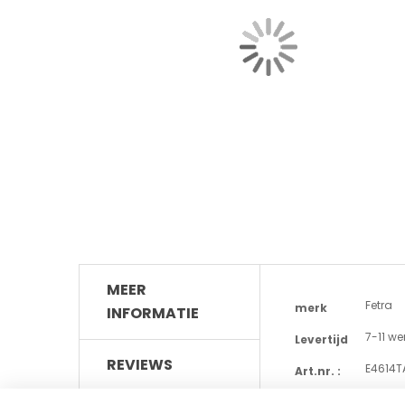
MEER
Meer
Fetra
merk
INFORMATIE
informatie
7-11 w
Levertijd
REVIEWS
E4614T
Art.nr. :
Draag
acc_type