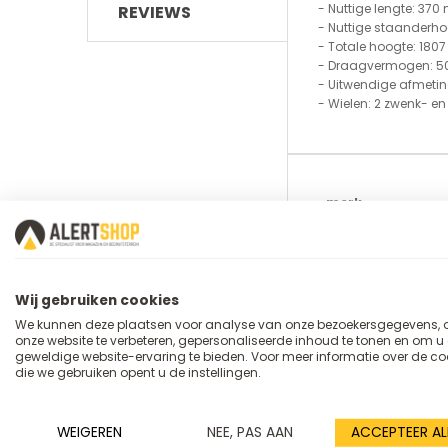
- Nuttige lengte: 370
REVIEWS
- Nuttige staanderh
- Totale hoogte: 180
- Draagvermogen: 500
- Uitwendige afmetin
- Wielen: 2 zwenk- e
Meer
merk
informatie
Art.nr. :
Levertijd
Wij gebruiken cookies
type_kar
We kunnen deze plaatsen voor analyse van onze bezoekersgegevens,
onze website te verbeteren, gepersonaliseerde inhoud te tonen en om u
etages
geweldige website-ervaring te bieden. Voor meer informatie over de co
die we gebruiken opent u de instellingen.
Hoogte (mm)
draagvermogen
WEIGEREN
NEE, PAS AAN
ACCEPTEER AL
materiaal_laadv