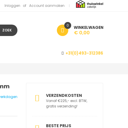
Inloggen
Account aanmaken
0
WINKELWAGEN
ZOEK
€ 0,00
+31(0)493-312386
 mm
VERZENDKOSTEN
1 werkdagen
Vanaf €225,- excl. BTW,
gratis verzending!
BESTE PRIJS