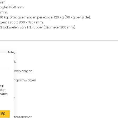
 mm.
oogte: 1450 mm.
7 mm.
 kg. Draagvermogen per etage: 120 kg (60 kg per zijde).
gen: 2200 x 800 x 1807 mm.
n 2 bokwielen van TPE rubber (diameter 200 mm).
Fetra
4626
7-11 werkdagen
Draagarmwagen
 om
 een
1
okies
1807
500
LES
Houtvezelplaat
lak