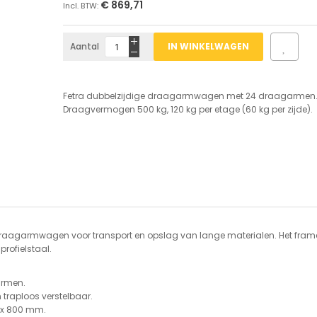
€ 869,71
Aantal
IN WINKELWAGEN
Fetra dubbelzijdige draagarmwagen met 24 draagarmen
Draagvermogen 500 kg, 120 kg per etage (60 kg per zijde).
draagarmwagen voor transport en opslag van lange materialen. Het frame
rofielstaal.
armen.
 traploos verstelbaar.
 x 800 mm.