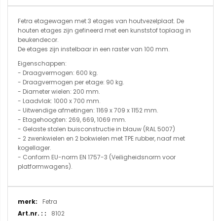
Fetra etagewagen met 3 etages van houtvezelplaat. De
houten etages zijn gefineerd met een kunststof toplaag in
beukendecor.
De etages zijn instelbaar in een raster van 100 mm.
Eigenschappen:
- Draagvermogen: 600 kg.
- Draagvermogen per etage: 90 kg.
- Diameter wielen: 200 mm.
- Laadvlak: 1000 x 700 mm.
- Uitwendige afmetingen: 1169 x 709 x 1152 mm.
- Etagehoogten: 269, 669, 1069 mm.
- Gelaste stalen buisconstructie in blauw (RAL 5007)
- 2 zwenkwielen en 2 bokwielen met TPE rubber, naaf met
kogellager.
- Conform EU-norm EN 1757-3 (Veiligheidsnorm voor
platformwagens).
Meer
Fetra
informatie
8102