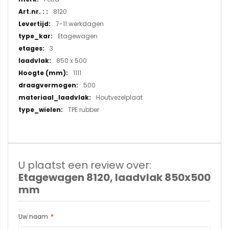
informatie
8120
7-11 werkdagen
Etagewagen
3
850 x 500
1111
500
Houtvezelplaat
TPE rubber
U plaatst een review over:
Etagewagen 8120, laadvlak 850x500
mm
Uw naam