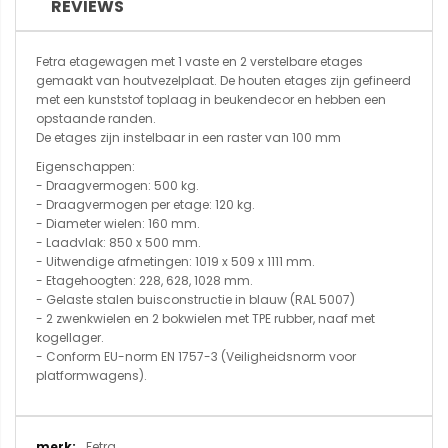
REVIEWS
Fetra etagewagen met 1 vaste en 2 verstelbare etages
gemaakt van houtvezelplaat. De houten etages zijn gefineerd
met een kunststof toplaag in beukendecor en hebben een
opstaande randen.
De etages zijn instelbaar in een raster van 100 mm
Eigenschappen:
- Draagvermogen: 500 kg.
- Draagvermogen per etage: 120 kg.
- Diameter wielen: 160 mm.
- Laadvlak: 850 x 500 mm.
- Uitwendige afmetingen: 1019 x 509 x 1111 mm.
- Etagehoogten: 228, 628, 1028 mm.
- Gelaste stalen buisconstructie in blauw (RAL 5007)
- 2 zwenkwielen en 2 bokwielen met TPE rubber, naaf met
kogellager.
- Conform EU-norm EN 1757-3 (Veiligheidsnorm voor
platformwagens).
Meer
Fetra