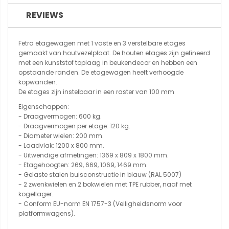
REVIEWS
Fetra etagewagen met 1 vaste en 3 verstelbare etages
gemaakt van houtvezelplaat. De houten etages zijn gefineerd
met een kunststof toplaag in beukendecor en hebben een
opstaande randen. De etagewagen heeft verhoogde
kopwanden.
De etages zijn instelbaar in een raster van 100 mm
Eigenschappen:
- Draagvermogen: 600 kg.
- Draagvermogen per etage: 120 kg.
- Diameter wielen: 200 mm.
- Laadvlak: 1200 x 800 mm.
- Uitwendige afmetingen: 1369 x 809 x 1800 mm.
- Etagehoogten: 269, 669, 1069, 1469 mm.
- Gelaste stalen buisconstructie in blauw (RAL 5007)
- 2 zwenkwielen en 2 bokwielen met TPE rubber, naaf met
kogellager.
- Conform EU-norm EN 1757-3 (Veiligheidsnorm voor
platformwagens).