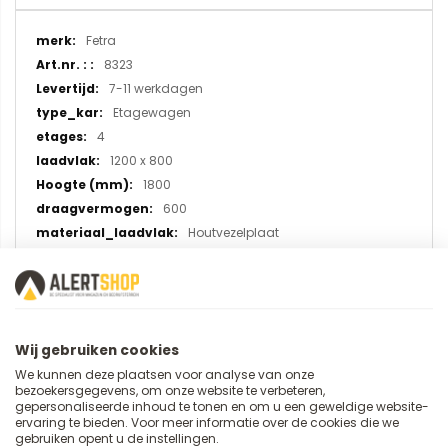
Meer
Fetra
informatie
8323
7-11 werkdagen
Etagewagen
4
1200 x 800
1800
600
Houtvezelplaat
TPE rubber
Wij gebruiken cookies
U plaatst een review over:
We kunnen deze plaatsen voor analyse van onze
Etagewagen 8323, laadvlak
bezoekersgegevens, om onze website te verbeteren,
gepersonaliseerde inhoud te tonen en om u een geweldige website-
1200x800 mm met opstaande
ervaring te bieden. Voor meer informatie over de cookies die we
randen
gebruiken opent u de instellingen.