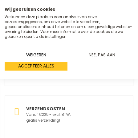
Wij gebruiken cookies
Review
We kunnen deze plaatsen voor analyse van onze
bezoekersgegevens, om onze website te verbeteren,
gepersonaliseerde inhoud te tonen en om u een geweldige website-
ervaring te bieden. Voor meer informatie over de cookies die we
gebruiken opent u de instellingen.
WEIGEREN
NEE, PAS AAN
REVIEW VERSTUREN
ACCEPTEER ALLES
VERZENDKOSTEN
Vanaf €225,- excl. BTW,
gratis verzending!