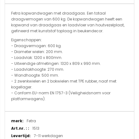
Fetra kopwandwagen met draadgaas. Een totaal
draagvermogen van 600 kg. De kopwandwagen heeft een
kopwand van draadgaas en laadvloer van houtvezelplaat,
gefineerd met kunststof toplaag in beukendecor.
Eigenschappen:
- Draagvermogen: 600 kg.
- Diameter wielen: 200 mm.
- Laadvlak: 1200 x 800mm.
- Uitwendige afmetingen: 1320 x 809 x 990 mm.
- Laadvlakhoogte: 270 mm.
- Wandhoogte: 500 mm.
- 2 zwenkwielen en 2 bokwielen met TPE rubber, naaf met
kogellager.
- Conform EU-norm EN 1757-3 (Veiligheidsnorm voor
platformwagens).
Meer
Fetra
informatie
1513
7-11 werkdagen