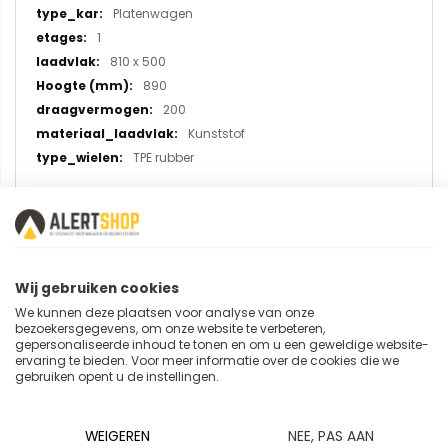
Platenwagen
1
810 x 500
890
200
Kunststof
TPE rubber
U plaatst een review over:
Kunststof platformwagen 3130,
Wij gebruiken cookies
laadvlak 810x500 mm
We kunnen deze plaatsen voor analyse van onze
bezoekersgegevens, om onze website te verbeteren,
gepersonaliseerde inhoud te tonen en om u een geweldige website-
ervaring te bieden. Voor meer informatie over de cookies die we
Uw naam
gebruiken opent u de instellingen.
WEIGEREN
NEE, PAS AAN