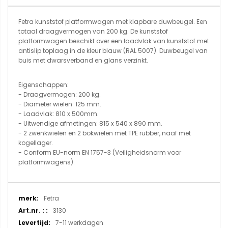
Fetra kunststof platformwagen met klapbare duwbeugel. Een
totaal draagvermogen van 200 kg. De kunststof
platformwagen beschikt over een laadvlak van kunststof met
antislip toplaag in de kleur blauw (RAL 5007). Duwbeugel van
buis met dwarsverband en glans verzinkt.
Eigenschappen:
- Draagvermogen: 200 kg.
- Diameter wielen: 125 mm.
- Laadvlak: 810 x 500mm.
- Uitwendige afmetingen: 815 x 540 x 890 mm.
- 2 zwenkwielen en 2 bokwielen met TPE rubber, naaf met
kogellager.
- Conform EU-norm EN 1757-3 (Veiligheidsnorm voor
platformwagens).
Meer
Fetra
informatie
3130
7-11 werkdagen