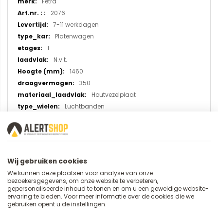
Meer
Fetra
informatie
2076
7-11 werkdagen
Platenwagen
1
N.v.t.
1460
350
Houtvezelplaat
Luchtbanden
U plaatst een review over:
Wij gebruiken cookies
Platenwagen 2076 met
We kunnen deze plaatsen voor analyse van onze
bescherming en valbeveiliging
bezoekersgegevens, om onze website te verbeteren,
gepersonaliseerde inhoud te tonen en om u een geweldige website-
(luchtbanden)
ervaring te bieden. Voor meer informatie over de cookies die we
gebruiken opent u de instellingen.