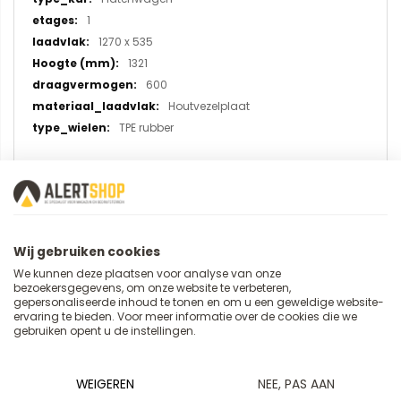
1
1270 x 535
1321
600
Houtvezelplaat
TPE rubber
U plaatst een review over:
Platenwagen 4413 laadvlak
Wij gebruiken cookies
1270x535 mm (met vast beugels)
We kunnen deze plaatsen voor analyse van onze
bezoekersgegevens, om onze website te verbeteren,
gepersonaliseerde inhoud te tonen en om u een geweldige website-
Uw naam
ervaring te bieden. Voor meer informatie over de cookies die we
gebruiken opent u de instellingen.
WEIGEREN
NEE, PAS AAN
Samenvatting