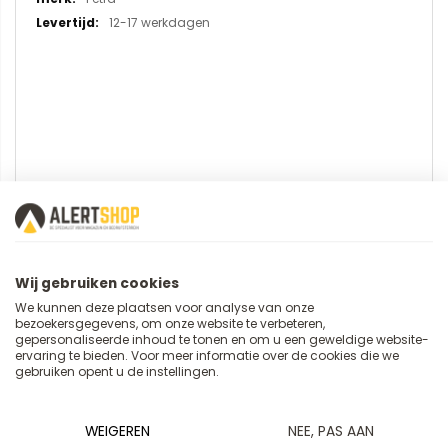
12-17 werkdagen
U plaatst een review over:
Platformwagen 2500, laadvlak 850
Wij gebruiken cookies
x 500 mm, antracietgrijs
We kunnen deze plaatsen voor analyse van onze
bezoekersgegevens, om onze website te verbeteren,
gepersonaliseerde inhoud te tonen en om u een geweldige website-
ervaring te bieden. Voor meer informatie over de cookies die we
Uw naam
gebruiken opent u de instellingen.
WEIGEREN
NEE, PAS AAN