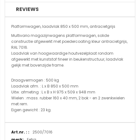
REVIEWS
Platformwagen, laadvlak 850 x 500 mm, antracietgrijs
Multivario magazijnwagens platformwagen, solide
constructie afgewerkt met poedercoating kleur antracietgrijs,
RAL 7016.
Laadvlak van hoogwaardige houtvezelplaat rondom
afgewerkt met kunststof fineer in beukenstructuur, laadvlak
gelijk met bovenzijde frame.
Draagvermogen : 500 kg
Laadvlak afm. : L x B 850 x 500 mm
Uitw. afmeting : L x B x H 975 x 509 x 948 mm
Wielen : mass. rubber 160 x 40 mm, 2 bok - en 2 zwenkwielen
met rem.
Eigen gewicht : 23 kg.
Meer
2500/7016
informatie
Fetra