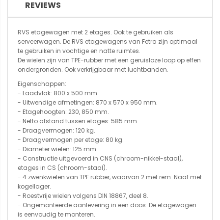
REVIEWS
RVS etagewagen met 2 etages. Ook te gebruiken als
serveerwagen. De RVS etagewagens van Fetra zijn optimaal
te gebruiken in vochtige en natte ruimtes.
De wielen zijn van TPE-rubber met een geruisloze loop op effen
ondergronden. Ook verkrijgbaar met luchtbanden.
Eigenschappen:
- Laadvlak: 800 x 500 mm.
- Uitwendige afmetingen: 870 x 570 x 950 mm.
- Etagehoogten: 230, 850 mm.
- Netto afstand tussen etages: 585 mm.
- Draagvermogen: 120 kg.
- Draagvermogen per etage: 80 kg.
- Diameter wielen: 125 mm.
- Constructie uitgevoerd in CNS (chroom-nikkel-staal),
etages in CS (chroom-staal).
- 4 zwenkwielen van TPE rubber, waarvan 2 met rem. Naaf met
kogellager.
- Roestvrije wielen volgens DIN 18867, deel 8.
- Ongemonteerde aanlevering in een doos. De etagewagen
is eenvoudig te monteren.