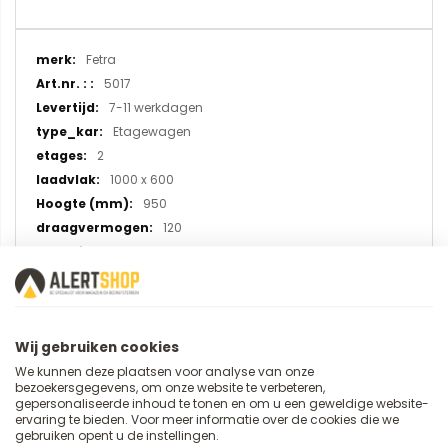
Meer
Fetra
informatie
5017
7-11 werkdagen
Etagewagen
2
1000 x 600
950
120
Chroom-Staal
TPE rubber
Wij gebruiken cookies
We kunnen deze plaatsen voor analyse van onze
U plaatst een review over:
bezoekersgegevens, om onze website te verbeteren,
RVS etagewagen met 2 etages 5017,
gepersonaliseerde inhoud te tonen en om u een geweldige website-
ervaring te bieden. Voor meer informatie over de cookies die we
laadvlak 1000x600 mm
gebruiken opent u de instellingen.