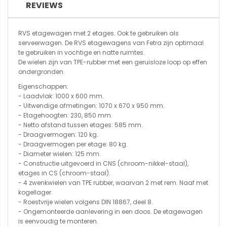
REVIEWS
RVS etagewagen met 2 etages. Ook te gebruiken als
serveerwagen. De RVS etagewagens van Fetra zijn optimaal
te gebruiken in vochtige en natte ruimtes.
De wielen zijn van TPE-rubber met een geruisloze loop op effen
ondergronden.
Eigenschappen:
- Laadvlak: 1000 x 600 mm.
- Uitwendige afmetingen: 1070 x 670 x 950 mm.
- Etagehoogten: 230, 850 mm.
- Netto afstand tussen etages: 585 mm.
- Draagvermogen: 120 kg.
- Draagvermogen per etage: 80 kg.
- Diameter wielen: 125 mm.
- Constructie uitgevoerd in CNS (chroom-nikkel-staal),
etages in CS (chroom-staal).
- 4 zwenkwielen van TPE rubber, waarvan 2 met rem. Naaf met
kogellager.
- Roestvrije wielen volgens DIN 18867, deel 8.
- Ongemonteerde aanlevering in een doos. De etagewagen
is eenvoudig te monteren.