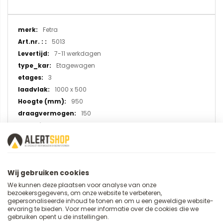
Meer
Fetra
informatie
5013
7-11 werkdagen
Etagewagen
3
1000 x 500
950
150
Chroom-Staal
TPE rubber
Wij gebruiken cookies
We kunnen deze plaatsen voor analyse van onze
U plaatst een review over:
bezoekersgegevens, om onze website te verbeteren,
RVS etagewagen met 3 etages 5013,
gepersonaliseerde inhoud te tonen en om u een geweldige website-
ervaring te bieden. Voor meer informatie over de cookies die we
laadvlak 1000x500 mm
gebruiken opent u de instellingen.