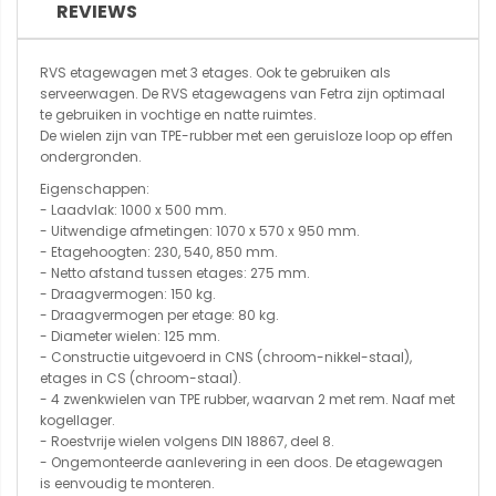
REVIEWS
RVS etagewagen met 3 etages. Ook te gebruiken als
serveerwagen. De RVS etagewagens van Fetra zijn optimaal
te gebruiken in vochtige en natte ruimtes.
De wielen zijn van TPE-rubber met een geruisloze loop op effen
ondergronden.
Eigenschappen:
- Laadvlak: 1000 x 500 mm.
- Uitwendige afmetingen: 1070 x 570 x 950 mm.
- Etagehoogten: 230, 540, 850 mm.
- Netto afstand tussen etages: 275 mm.
- Draagvermogen: 150 kg.
- Draagvermogen per etage: 80 kg.
- Diameter wielen: 125 mm.
- Constructie uitgevoerd in CNS (chroom-nikkel-staal),
etages in CS (chroom-staal).
- 4 zwenkwielen van TPE rubber, waarvan 2 met rem. Naaf met
kogellager.
- Roestvrije wielen volgens DIN 18867, deel 8.
- Ongemonteerde aanlevering in een doos. De etagewagen
is eenvoudig te monteren.