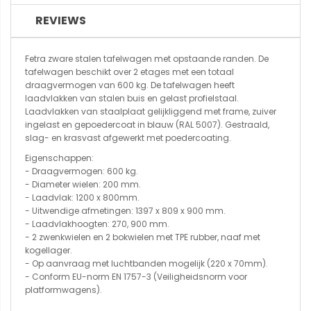
REVIEWS
Fetra zware stalen tafelwagen met opstaande randen. De
tafelwagen beschikt over 2 etages met een totaal
draagvermogen van 600 kg. De tafelwagen heeft
laadvlakken van stalen buis en gelast profielstaal.
Laadvlakken van staalplaat gelijkliggend met frame, zuiver
ingelast en gepoedercoat in blauw (RAL 5007). Gestraald,
slag- en krasvast afgewerkt met poedercoating.
Eigenschappen:
- Draagvermogen: 600 kg.
- Diameter wielen: 200 mm.
- Laadvlak: 1200 x 800mm.
- Uitwendige afmetingen: 1397 x 809 x 900 mm.
- Laadvlakhoogten: 270, 900 mm.
- 2 zwenkwielen en 2 bokwielen met TPE rubber, naaf met
kogellager.
- Op aanvraag met luchtbanden mogelijk (220 x 70mm).
- Conform EU-norm EN 1757-3 (Veiligheidsnorm voor
platformwagens).