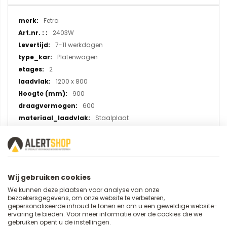
Meer
Fetra
informatie
2403W
7-11 werkdagen
Platenwagen
2
1200 x 800
900
600
Staalplaat
TPE rubber
Wij gebruiken cookies
U plaatst een review over:
We kunnen deze plaatsen voor analyse van onze
Tafelwagen 2403W met laadvlak
bezoekersgegevens, om onze website te verbeteren,
gepersonaliseerde inhoud te tonen en om u een geweldige website-
van 1200x800 mm (opstaande
ervaring te bieden. Voor meer informatie over de cookies die we
randen)
gebruiken opent u de instellingen.